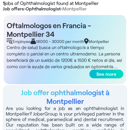
1
jobs of Ophthalmologist found at Montpellier
Job offers
›
Ophthalmologist
›
Montpellier
Oftalmologos en Francia -
Montpellier 34
Employee
18000 - 30000 per month
Montpellier
Centro de salud busca un oftalmologo/a a tiempo
completo o parcial en un centro ultramoderno. La persona
beneficiará de un sueldo de 1200€ a 1500 € netos al día, así
como con la ayuda de varios graduados en optometría.
Forme parte de una estructura en la que el número de
See more
pacientes es limitado para el confort de su trabajo. La ética
y la deontología serán los pilares de su actividad! Las
Job offer ophthalmologist à
ventajas del puesto:- Trabajo como asalariado en contrato
indefinido (de 1 a 5 dias a la semana) - Sueldo mínimo
Montpellier
garantizado de 1200€ a 1500€ netos al día.- La
Are you looking for a job as an ophthalmologist in
remuneración no está condicionada a un mínimo de
Montpellier? JoberGroup is your privileged partner in the
pacientes.- Afluencia de pacientes controlada (número de
sphere of medical, paramedical and dental recruitment.
pacientes diarios limitados)- Total libertad de planning y de
Our reputation has been built on a wide range of